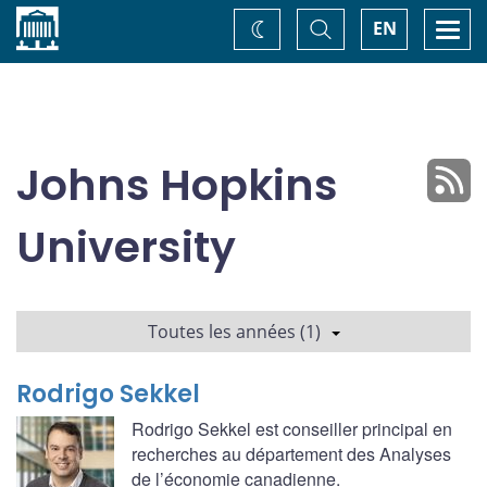
Accueil
Basculer
Togg
EN
Changez
la
navi
recherche
de
thème
Johns Hopkins
University
Toutes les années (1)
Rodrigo Sekkel
Rodrigo Sekkel est conseiller principal en
recherches au département des Analyses
de l’économie canadienne.