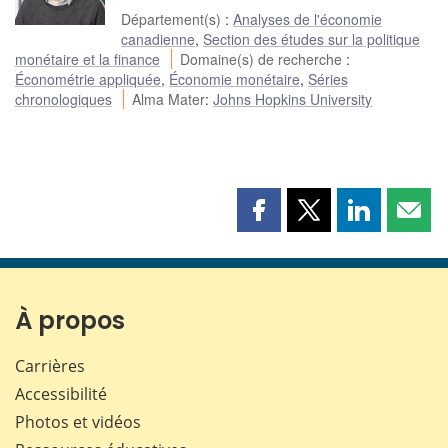
Département(s)
:
Analyses de l'économie
canadienne
,
Section des études sur la politique
monétaire et la finance
Domaine(s) de recherche
:
Économétrie appliquée
,
Économie monétaire
,
Séries
chronologiques
Alma Mater
:
Johns Hopkins University
Partager
Partager
Partager
Part
cette
cette
cette
cette
page
page
page
page
sur
sur
sur
par
Facebook
X
LinkedIn
courr
À propos
Carrières
Accessibilité
Photos et vidéos