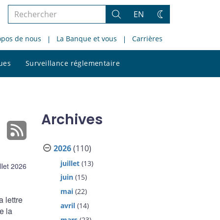
Rechercher
EN
Rechercher
Changez
dans
de
opos de nous
La Banque et vous
Carrières
le
thème
site
Rechercher
ques
Surveillance réglementaire
dans
le
site
Archives
2026
(110)
juillet
(13)
illet 2026
juin
(15)
mai
(22)
 lettre
avril
(14)
e la
mars
(23)