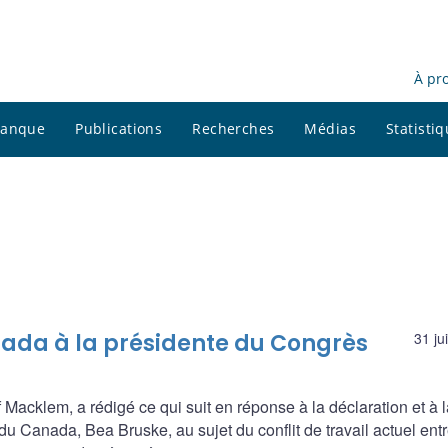
À pr
 banque
Publications
Recherches
Médias
Statisti
ada à la présidente du Congrès
31 ju
Macklem, a rédigé ce qui suit en réponse à la déclaration et à la
du Canada, Bea Bruske, au sujet du conflit de travail actuel entr