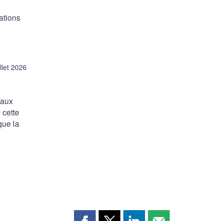
ations
illet 2026
taux
 cette
que la