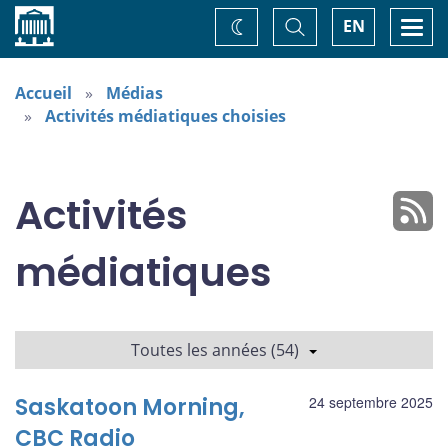
Accueil
Basculer
Togg
EN
Changez
la
navi
recherche
de
thème
Accueil
Médias
Activités médiatiques choisies
Activités
médiatiques
Toutes les années (54)
Saskatoon Morning,
24 septembre 2025
CBC Radio