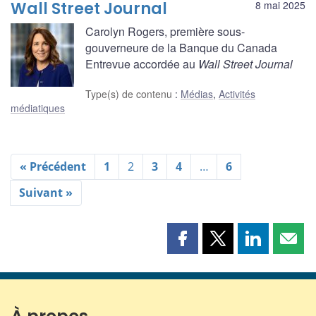
Wall Street Journal
8 mai 2025
Carolyn Rogers, première sous-
gouverneure de la Banque du Canada
Entrevue accordée au
Wall Street Journal
Type(s) de contenu
:
Médias
,
Activités
médiatiques
« Précédent
1
2
3
4
…
6
Suivant »
Partager
Partager
Partager
Part
cette
cette
cette
cette
page
page
page
page
sur
sur
sur
par
Facebook
X
LinkedIn
courr