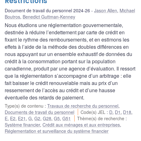
Restrictions
Document de travail du personnel 2024-26
Jason Allen
,
Michael
Boutros
,
Benedict Guttman-Kenney
Nous étudions une réglementation gouvernementale,
destinée à réduire l’endettement par carte de crédit en
fixant le rythme des remboursements, et en estimons les
effets à l’aide de la méthode des doubles différences en
nous appuyant sur un ensemble exhaustif de données du
crédit à la consommation portant sur la population
canadienne, produit par une agence d’évaluation. Il ressort
que la réglementation s’accompagne d’un arbitrage : elle
fait baisser le crédit renouvelable mais au prix d’un
resserrement de l’accès au crédit et d’une hausse
éventuelle des retards de paiement.
Type(s) de contenu
:
Travaux de recherche du personnel
,
Documents de travail du personnel
Code(s) JEL
:
D
,
D1
,
D18
,
E
,
E2
,
E21
,
G
,
G2
,
G28
,
G5
,
G51
Thème(s) de recherche
:
Système financier
,
Crédit aux ménages et aux entreprises
,
Réglementation et surveillance du système financier