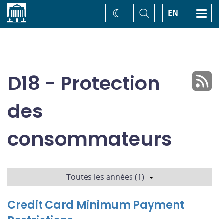
Accueil
Basculer
Togg
EN
Changez
la
navi
recherche
de
thème
D18 - Protection
des
consommateurs
Toutes les années (1)
Credit Card Minimum Payment