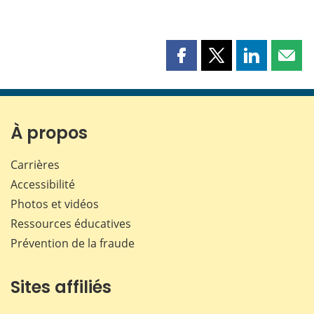
Partager
Partager
Partager
Part
cette
cette
cette
cette
page
page
page
page
sur
sur
sur
par
Facebook
X
LinkedIn
courr
À propos
Carrières
Accessibilité
Photos et vidéos
Ressources éducatives
Prévention de la fraude
Sites affiliés