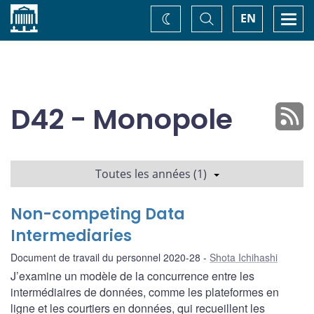
Accueil
Basculer
Togg
EN
Changez
la
navi
recherche
de
thème
D42 - Monopole
Toutes les années (1)
Non-competing Data
Intermediaries
Document de travail du personnel 2020-28
Shota Ichihashi
J’examine un modèle de la concurrence entre les
intermédiaires de données, comme les plateformes en
ligne et les courtiers en données, qui recueillent les