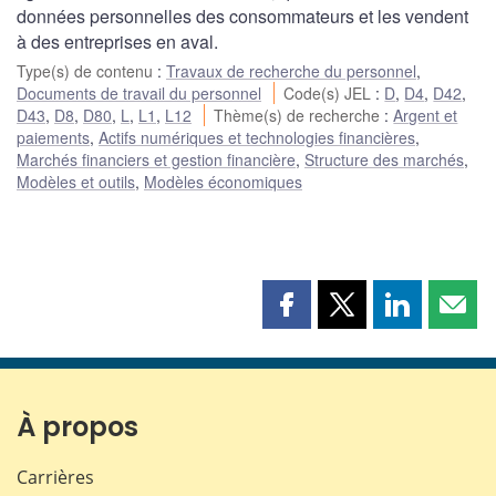
données personnelles des consommateurs et les vendent
à des entreprises en aval.
Type(s) de contenu
:
Travaux de recherche du personnel
,
Documents de travail du personnel
Code(s) JEL
:
D
,
D4
,
D42
,
D43
,
D8
,
D80
,
L
,
L1
,
L12
Thème(s) de recherche
:
Argent et
paiements
,
Actifs numériques et technologies financières
,
Marchés financiers et gestion financière
,
Structure des marchés
,
Modèles et outils
,
Modèles économiques
Partager
Partager
Partager
Part
cette
cette
cette
cette
page
page
page
page
sur
sur
sur
par
Facebook
X
LinkedIn
courr
À propos
Carrières