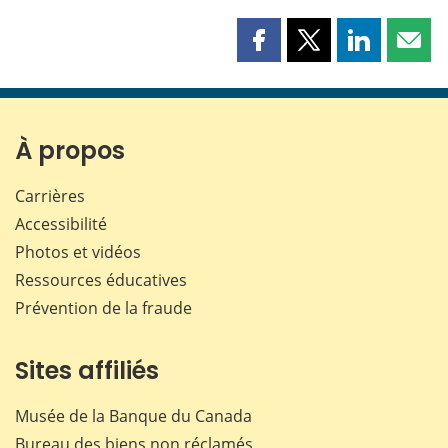
Partager
Partager
Partager
Part
cette
cette
cette
cette
page
page
page
page
sur
sur
sur
par
Facebook
X
LinkedIn
courr
À propos
Carrières
Accessibilité
Photos et vidéos
Ressources éducatives
Prévention de la fraude
Sites affiliés
Musée de la Banque du Canada
Bureau des biens non réclamés