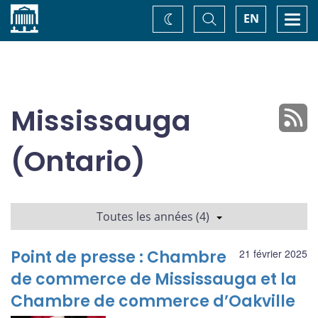
Accueil
Basculer
Togg
EN
Changez
la
navi
recherche
de
thème
Mississauga
(Ontario)
Toutes les années (4)
Point de presse : Chambre
21 février 2025
de commerce de Mississauga et la
Chambre de commerce d’Oakville