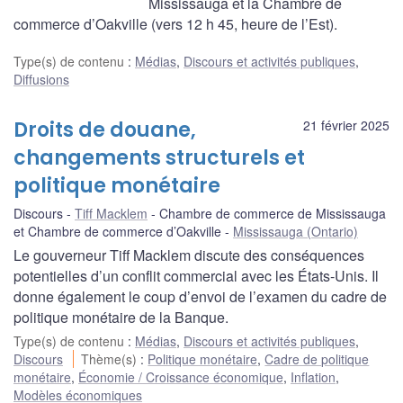
Mississauga et la Chambre de
commerce d’Oakville (vers 12 h 45, heure de l’Est).
Type(s) de contenu
:
Médias
,
Discours et activités publiques
,
Diffusions
Droits de douane,
21 février 2025
changements structurels et
politique monétaire
Discours
Tiff Macklem
Chambre de commerce de Mississauga
et Chambre de commerce d’Oakville
Mississauga (Ontario)
Le gouverneur Tiff Macklem discute des conséquences
potentielles d’un conflit commercial avec les États-Unis. Il
donne également le coup d’envoi de l’examen du cadre de
politique monétaire de la Banque.
Type(s) de contenu
:
Médias
,
Discours et activités publiques
,
Discours
Thème(s)
:
Politique monétaire
,
Cadre de politique
monétaire
,
Économie / Croissance économique
,
Inflation
,
Modèles économiques