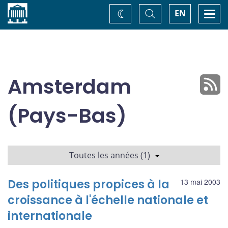
Accueil
Basculer
Togg
EN
Changez
la
navi
recherche
de
thème
Amsterdam
(Pays-Bas)
Toutes les années (1)
Des politiques propices à la
13 mai 2003
croissance à l'échelle nationale et
internationale