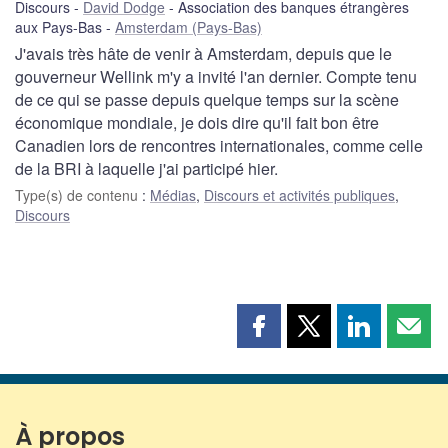
Discours
David Dodge
Association des banques étrangères
aux Pays-Bas
Amsterdam (Pays-Bas)
J'avais très hâte de venir à Amsterdam, depuis que le
gouverneur Wellink m'y a invité l'an dernier. Compte tenu
de ce qui se passe depuis quelque temps sur la scène
économique mondiale, je dois dire qu'il fait bon être
Canadien lors de rencontres internationales, comme celle
de la BRI à laquelle j'ai participé hier.
Type(s) de contenu
:
Médias
,
Discours et activités publiques
,
Discours
Partager
Partager
Partager
Part
cette
cette
cette
cette
page
page
page
page
sur
sur
sur
par
Facebook
X
LinkedIn
courr
À propos