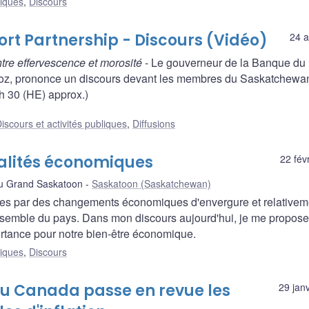
liques
,
Discours
t Partnership - Discours (Vidéo)
24 a
tre effervescence et morosité
- Le gouverneur de la Banque du
oz, prononce un discours devant les membres du Saskatchewa
h 30 (HE) approx.)
iscours et activités publiques
,
Diffusions
éalités économiques
22 fév
 Grand Saskatoon
Saskatoon (Saskatchewan)
uées par des changements économiques d'envergure et relativem
ensemble du pays. Dans mon discours aujourd'hui, je me propos
rtance pour notre bien-être économique.
liques
,
Discours
du Canada passe en revue les
29 jan