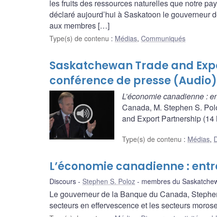
les fruits des ressources naturelles que notre p
déclaré aujourd’hui à Saskatoon le gouverneur 
aux membres […]
Type(s) de contenu
:
Médias
,
Communiqués
Saskatchewan Trade and Expor
conférence de presse (Audio)
L’économie canadienne : en
Canada, M. Stephen S. Pol
and Export Partnership (14 
Type(s) de contenu
:
Médias
,
D
L’économie canadienne : entr
Discours
Stephen S. Poloz
membres du Saskatchewa
Le gouverneur de la Banque du Canada, Stephen S.
secteurs en effervescence et les secteurs morose