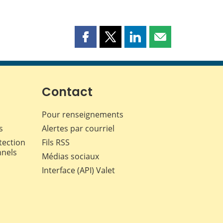
Partager
Partager
Partager
Partager
cette
cette
cette
cette
page
page
page
page
sur
sur
sur
par
Facebook
X
LinkedIn
courriel
Contact
Pour renseignements
s
Alertes par courriel
tection
Fils RSS
nnels
Médias sociaux
Interface (API) Valet