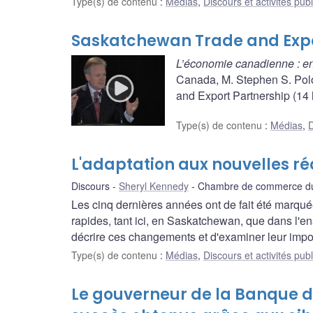
Type(s) de contenu
:
Médias
,
Discours et activités pub
Saskatchewan Trade and Expor
L’économie canadienne : en
Canada, M. Stephen S. Pol
and Export Partnership (14 
Type(s) de contenu
:
Médias
,
D
L'adaptation aux nouvelles r
Discours
Sheryl Kennedy
Chambre de commerce du
Les cinq dernières années ont de fait été marq
rapides, tant ici, en Saskatchewan, que dans l'
décrire ces changements et d'examiner leur impo
Type(s) de contenu
:
Médias
,
Discours et activités pub
Le gouverneur de la Banque 