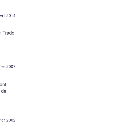
vril 2014
n Trade
rier 2007
ent
e de
vier 2002