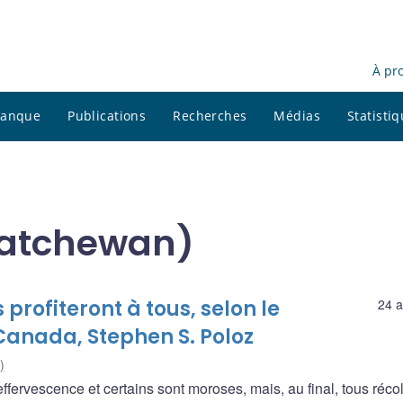
À pr
 banque
Publications
Recherches
Médias
Statisti
katchewan)
rofiteront à tous, selon le
24 a
anada, Stephen S. Poloz
)
fervescence et certains sont moroses, mais, au final, tous récol