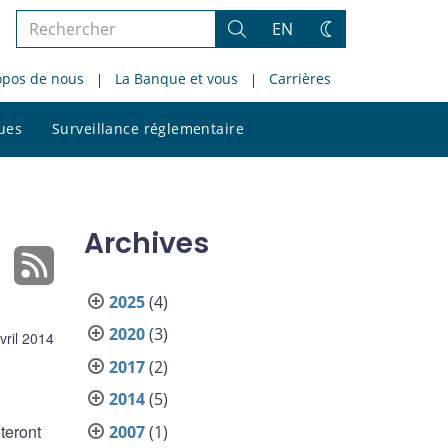
Rechercher
EN
Rechercher
Changez
dans
de
opos de nous
La Banque et vous
Carrières
le
thème
site
Rechercher
ques
Surveillance réglementaire
dans
le
site
Archives
2025
(4)
2020
(3)
vril 2014
2017
(2)
2014
(5)
teront
2007
(1)