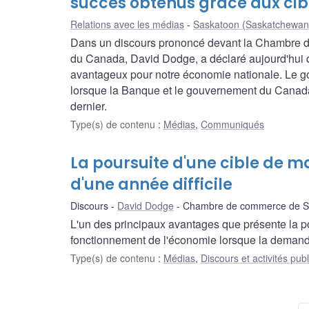
succès obtenus grâce aux cibl
Relations avec les médias
Saskatoon (Saskatchewan
Dans un discours prononcé devant la Chambre de
du Canada, David Dodge, a déclaré aujourd'hui q
avantageux pour notre économie nationale. Le g
lorsque la Banque et le gouvernement du Canada on
dernier.
Type(s) de contenu
:
Médias
,
Communiqués
La poursuite d'une cible de maî
d'une année difficile
Discours
David Dodge
Chambre de commerce de Sas
L'un des principaux avantages que présente la pour
fonctionnement de l'économie lorsque la demande
Type(s) de contenu
:
Médias
,
Discours et activités pub