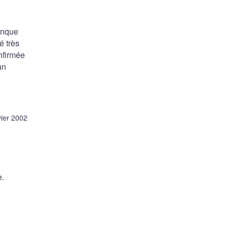
anque
é très
nfirmée
an
vier 2002
e.