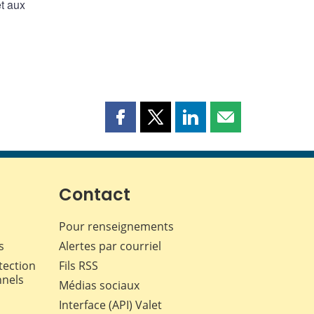
t aux
Partager
Partager
Partager
Partager
cette
cette
cette
cette
page
page
page
page
sur
sur
sur
par
Facebook
X
LinkedIn
courriel
Contact
Pour renseignements
s
Alertes par courriel
tection
Fils RSS
nnels
Médias sociaux
Interface (API) Valet