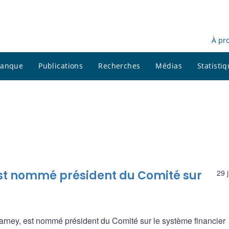
À pr
 banque
Publications
Recherches
Médias
Statisti
st nommé président du Comité sur
29 
ney, est nommé président du Comité sur le système financier