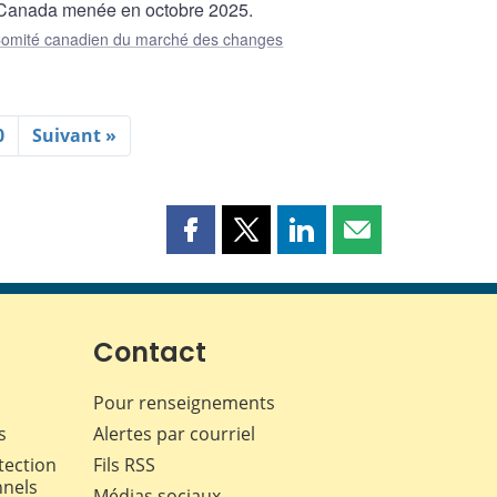
u Canada menée en octobre 2025.
omité canadien du marché des changes
0
Suivant »
Partager
Partager
Partager
Partager
cette
cette
cette
cette
page
page
page
page
sur
sur
sur
par
Facebook
X
LinkedIn
courriel
Contact
Pour renseignements
s
Alertes par courriel
tection
Fils RSS
nnels
Médias sociaux