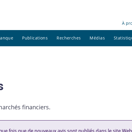
À pr
 banque
Publications
Recherches
Médias
Statisti
s
 marchés financiers.
ue fois que de nouveaux avis sont publiés dans le site Web