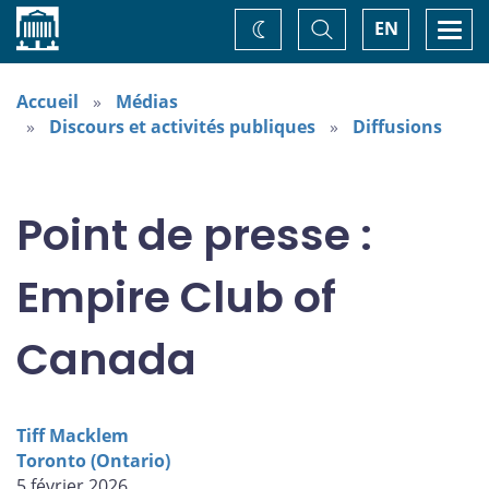
Accueil
Basculer
Togg
EN
Changez
la
navi
recherche
de
thème
Accueil
Médias
Discours et activités publiques
Diffusions
Point de presse :
Empire Club of
Canada
Tiff Macklem
Toronto (Ontario)
5 février 2026