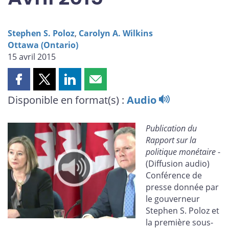
Stephen S. Poloz
,
Carolyn A. Wilkins
Ottawa (Ontario)
15 avril 2015
Partager
Partager
Partager
Partager
cette
cette
cette
cette
Disponible en format(s) :
Audio
page
page
page
page
sur
sur
sur
par
Publication du
Facebook
X
LinkedIn
courriel
Rapport sur la
politique monétaire
-
(Diffusion audio)
Conférence de
presse donnée par
le gouverneur
Stephen S. Poloz et
la première sous-