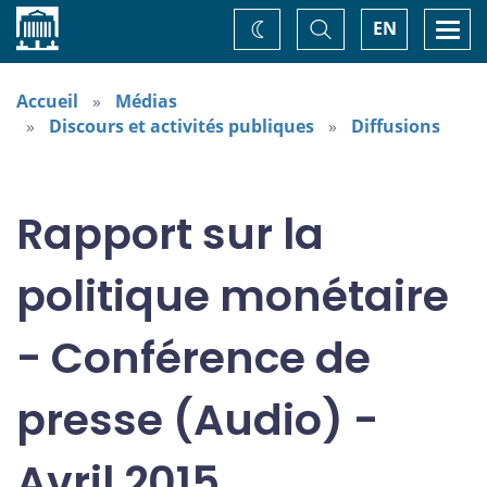
Accueil
Basculer
Togg
EN
Changez
la
navi
recherche
de
thème
Accueil
Médias
Discours et activités publiques
Diffusions
Rapport sur la
politique monétaire
- Conférence de
presse (Audio) -
Avril 2015