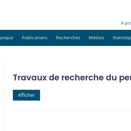
À pr
 banque
Publications
Recherches
Médias
Statisti
Travaux de recherche du pe
Afficher