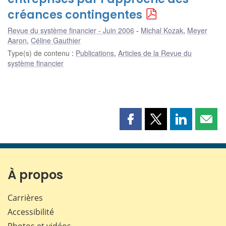
créances contingentes
Revue du système financier - Juin 2006
Michal Kozak
,
Meyer
Aaron
,
Céline Gauthier
Type(s) de contenu
:
Publications
,
Articles de la Revue du
système financier
Partager
Partager
Partager
Part
cette
cette
cette
cette
page
page
page
page
sur
sur
sur
par
Facebook
X
LinkedIn
courr
À propos
Carrières
Accessibilité
Photos et vidéos