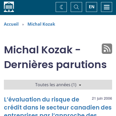
Accueil
Basculer
Togg
EN
Changez
la
navi
recherche
de
thème
Accueil
Michal Kozak
Michal Kozak -
Dernières parutions
Toutes les années (1)
L’évaluation du risque de
21 juin 2006
crédit dans le secteur canadien des
entreprises par l’approche des