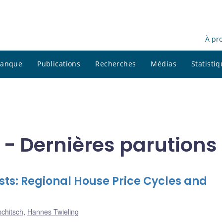
À pr
 banque
Publications
Recherches
Médias
Statisti
 - Dernières parutions
usts: Regional House Price Cycles and
schitsch
,
Hannes Twieling