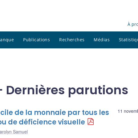
À pr
 banque
Publications
Recherches
Médias
Statisti
 Dernières parutions
acile de la monnaie par tous les
11 novem
u de déficience visuelle
arolyn Samuel