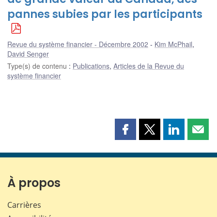
pannes subies par les participants
Revue du système financier - Décembre 2002
Kim McPhail
,
David Senger
Type(s) de contenu
:
Publications
,
Articles de la Revue du
système financier
Partager
Partager
Partager
Part
cette
cette
cette
cette
page
page
page
page
sur
sur
sur
par
Facebook
X
LinkedIn
courr
À propos
Carrières