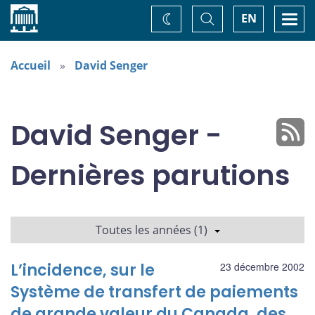
Accueil
Basculer
Togg
EN
Changez
la
navi
recherche
de
thème
Accueil
David Senger
David Senger -
Dernières parutions
Toutes les années (1)
L’incidence, sur le
23 décembre 2002
Système de transfert de paiements
de grande valeur du Canada, des