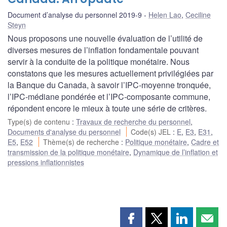
Document d’analyse du personnel 2019-9
Helen Lao
,
Ceciline
Steyn
Nous proposons une nouvelle évaluation de l’utilité de
diverses mesures de l’inflation fondamentale pouvant
servir à la conduite de la politique monétaire. Nous
constatons que les mesures actuellement privilégiées par
la Banque du Canada, à savoir l’IPC-moyenne tronquée,
l’IPC-médiane pondérée et l’IPC-composante commune,
répondent encore le mieux à toute une série de critères.
Type(s) de contenu
:
Travaux de recherche du personnel
,
Documents d'analyse du personnel
Code(s) JEL
:
E
,
E3
,
E31
,
E5
,
E52
Thème(s) de recherche
:
Politique monétaire
,
Cadre et
transmission de la politique monétaire
,
Dynamique de l’inflation et
pressions inflationnistes
Partager
Partager
Partager
Part