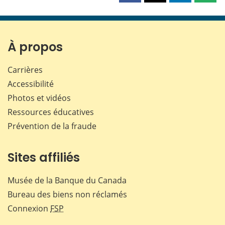
cette
cette
cette
cette
page
page
page
page
sur
sur
sur
par
Facebook
X
LinkedIn
courr
À propos
Carrières
Accessibilité
Photos et vidéos
Ressources éducatives
Prévention de la fraude
Sites affiliés
Musée de la Banque du Canada
Bureau des biens non réclamés
Connexion
FSP