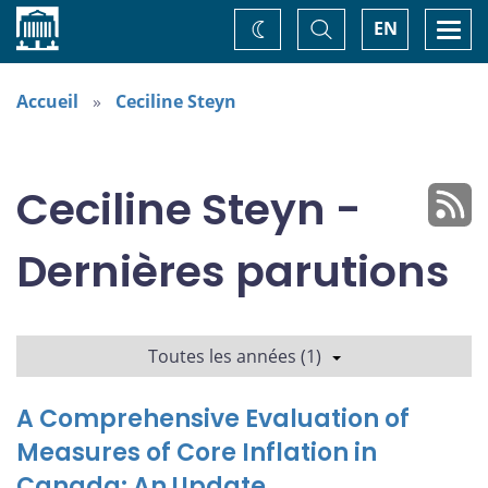
Accueil
Basculer
Togg
EN
Changez
la
navi
recherche
de
thème
Accueil
Ceciline Steyn
Ceciline Steyn -
Dernières parutions
Toutes les années (1)
A Comprehensive Evaluation of
Measures of Core Inflation in
Canada: An Update