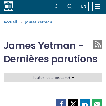
Accueil
Basculer
Togg
EN
Changez
la
navi
recherche
de
thème
Accueil
James Yetman
James Yetman -
Dernières parutions
Toutes les années (0)