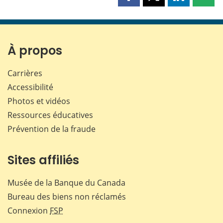
Partager
Partager
Partager
Part
cette
cette
cette
cette
page
page
page
page
sur
sur
sur
par
Facebook
X
LinkedIn
courr
À propos
Carrières
Accessibilité
Photos et vidéos
Ressources éducatives
Prévention de la fraude
Sites affiliés
Musée de la Banque du Canada
Bureau des biens non réclamés
Connexion
FSP