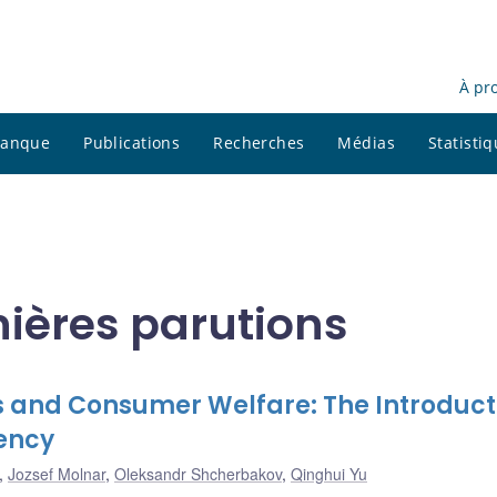
À pr
 banque
Publications
Recherches
Médias
Statisti
nières parutions
 and Consumer Welfare: The Introduct
rency
,
Jozsef Molnar
,
Oleksandr Shcherbakov
,
Qinghui Yu