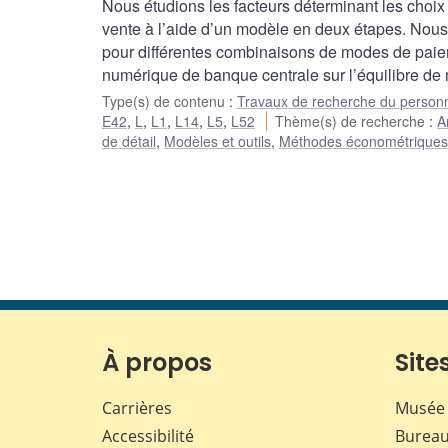
Nous étudions les facteurs déterminant les cho
vente à l’aide d’un modèle en deux étapes. Nous
pour différentes combinaisons de modes de paie
numérique de banque centrale sur l’équilibre de
Type(s) de contenu
:
Travaux de recherche du person
E42
,
L
,
L1
,
L14
,
L5
,
L52
Thème(s) de recherche
:
A
de détail
,
Modèles et outils
,
Méthodes économétriques, 
À propos
Sites
Carrières
Musée 
Accessibilité
Bureau