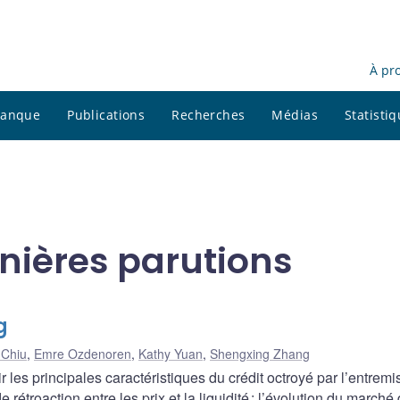
À pr
 banque
Publications
Recherches
Médias
Statisti
nières parutions
g
 Chiu
,
Emre Ozdenoren
,
Kathy Yuan
,
Shengxing Zhang
es principales caractéristiques du crédit octroyé par l’entremi
rétroaction entre les prix et la liquidité : l’évolution du marché