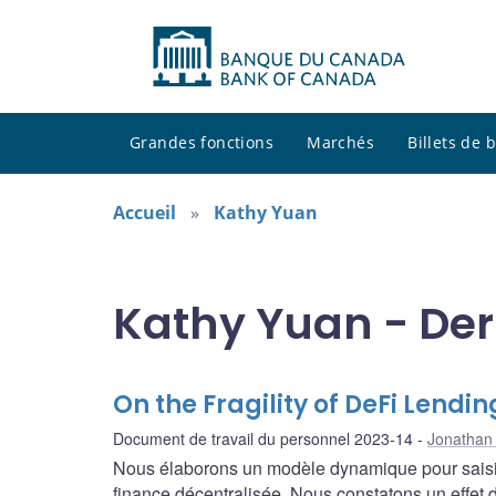
Grandes fonctions
Marchés
Billets de
Accueil
Kathy Yuan
Kathy Yuan - Der
On the Fragility of DeFi Lendin
Document de travail du personnel 2023-14
Jonathan
Nous élaborons un modèle dynamique pour saisir l
finance décentralisée. Nous constatons un effet de 