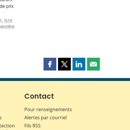
de prix
1
,
G10
inancière
Partager
Partager
Partager
Partager
cette
cette
cette
cette
page
page
page
page
sur
sur
sur
par
Facebook
X
LinkedIn
courriel
Contact
Pour renseignements
s
Alertes par courriel
tection
Fils RSS