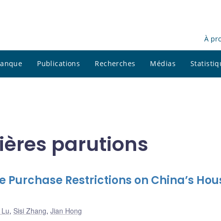
À pr
 banque
Publications
Recherches
Médias
Statisti
ières parutions
 Purchase Restrictions on China’s Hou
 Lu
,
Sisi Zhang
,
Jian Hong