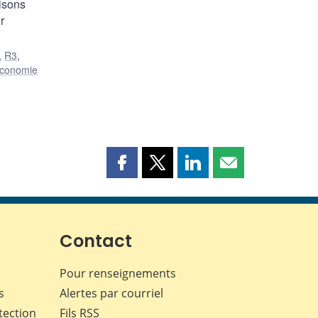
lisons
r
,
R3
,
conomie
Partager
Partager
Partager
Partager
cette
cette
cette
cette
page
page
page
page
sur
sur
sur
par
Facebook
X
LinkedIn
courriel
Contact
Pour renseignements
s
Alertes par courriel
tection
Fils RSS