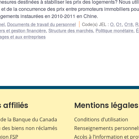
mesures destinées à stabiliser les prix des logements? Nous uti
et de la concurrence des prix entre promoteurs immobiliers pou
e logements instaurées en 2010-2011 en Chine.
nel
,
Documents de travail du personnel
Code(s) JEL
:
O
,
O1
,
O18
,
R
rs et gestion financière
,
Structure des marchés
,
Politique monétaire
,
É
ages et aux entreprises
 affiliés
Mentions légales
de la Banque du Canada
Conditions d’utilisation
 des biens non réclamés
Renseignements personnel
xion
FSP
Accès à l’information et pro