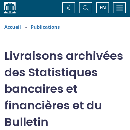
Accueil
Basculer
Togg
EN
Changez
la
navi
recherche
de
thème
Accueil
Publications
Livraisons archivées
des Statistiques
bancaires et
financières et du
Bulletin