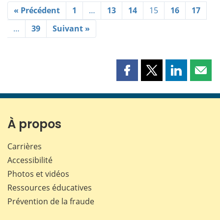
« Précédent
1
…
13
14
15
16
17
…
39
Suivant »
Partager
Partager
Partager
Part
cette
cette
cette
cette
page
page
page
page
sur
sur
sur
par
Facebook
X
LinkedIn
courr
À propos
Carrières
Accessibilité
Photos et vidéos
Ressources éducatives
Prévention de la fraude