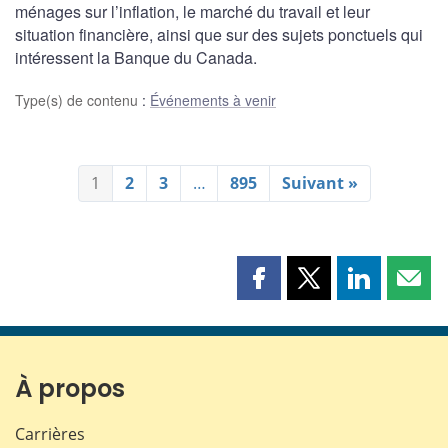
ménages sur l’inflation, le marché du travail et leur
situation financière, ainsi que sur des sujets ponctuels qui
intéressent la Banque du Canada.
Type(s) de contenu
:
Événements à venir
1
2
3
…
895
Suivant »
Partager
Partager
Partager
Part
cette
cette
cette
cette
page
page
page
page
sur
sur
sur
par
Facebook
X
LinkedIn
courr
À propos
Carrières