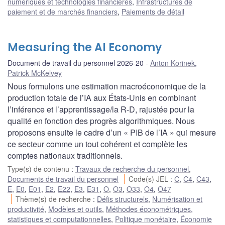
numériques et technologies financières
,
Infrastructures de
paiement et de marchés financiers
,
Paiements de détail
Measuring the AI Economy
Document de travail du personnel 2026-20
Anton Korinek
,
Patrick McKelvey
Nous formulons une estimation macroéconomique de la
production totale de l’IA aux États-Unis en combinant
l’inférence et l’apprentissage/la R-D, rajustée pour la
qualité en fonction des progrès algorithmiques. Nous
proposons ensuite le cadre d’un « PIB de l’IA » qui mesure
ce secteur comme un tout cohérent et complète les
comptes nationaux traditionnels.
Type(s) de contenu
:
Travaux de recherche du personnel
,
Documents de travail du personnel
Code(s) JEL
:
C
,
C4
,
C43
,
E
,
E0
,
E01
,
E2
,
E22
,
E3
,
E31
,
O
,
O3
,
O33
,
O4
,
O47
Thème(s) de recherche
:
Défis structurels
,
Numérisation et
productivité
,
Modèles et outils
,
Méthodes économétriques,
statistiques et computationnelles
,
Politique monétaire
,
Économie