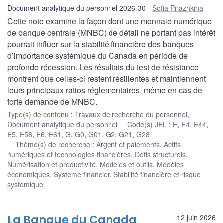
Document analytique du personnel 2026-30
Sofia Priazhkina
Cette note examine la façon dont une monnaie numérique
de banque centrale (MNBC) de détail ne portant pas intérêt
pourrait influer sur la stabilité financière des banques
d’importance systémique du Canada en période de
profonde récession. Les résultats du test de résistance
montrent que celles-ci restent résilientes et maintiennent
leurs principaux ratios réglementaires, même en cas de
forte demande de MNBC.
Type(s) de contenu
:
Travaux de recherche du personnel
,
Document analytique du personnel
Code(s) JEL
:
E
,
E4
,
E44
,
E5
,
E58
,
E6
,
E61
,
G
,
G0
,
G01
,
G2
,
G21
,
G28
Thème(s) de recherche
:
Argent et paiements
,
Actifs
numériques et technologies financières
,
Défis structurels
,
Numérisation et productivité
,
Modèles et outils
,
Modèles
économiques
,
Système financier
,
Stabilité financière et risque
systémique
La Banque du Canada
12 juin 2026