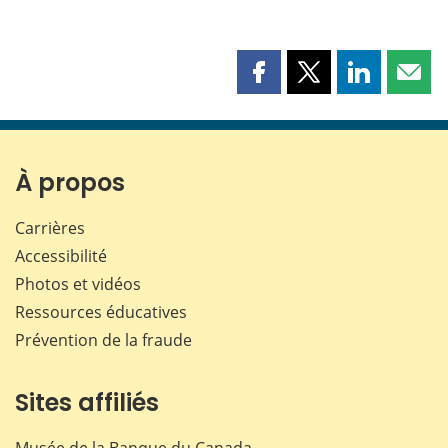
Partager
Partager
Partager
Part
cette
cette
cette
cette
page
page
page
page
sur
sur
sur
par
Facebook
X
LinkedIn
courr
À propos
Carrières
Accessibilité
Photos et vidéos
Ressources éducatives
Prévention de la fraude
Sites affiliés