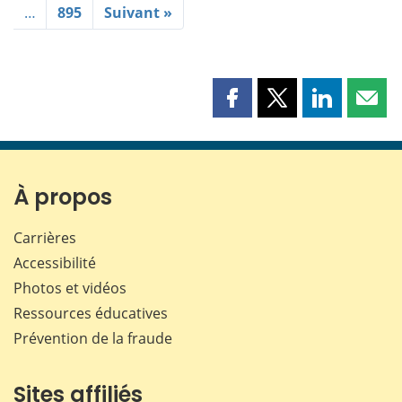
…
895
Suivant »
Partager
Partager
Partager
Part
cette
cette
cette
cette
page
page
page
page
sur
sur
sur
par
Facebook
X
LinkedIn
courr
À propos
Carrières
Accessibilité
Photos et vidéos
Ressources éducatives
Prévention de la fraude
Sites affiliés