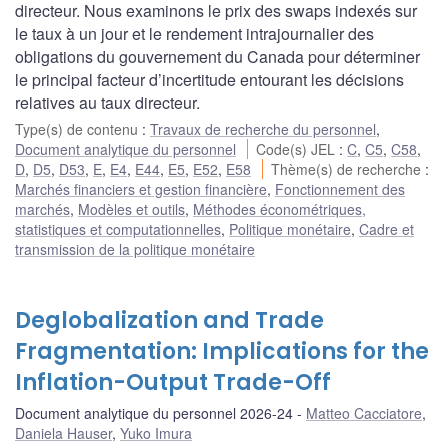
directeur. Nous examinons le prix des swaps indexés sur
le taux à un jour et le rendement intrajournalier des
obligations du gouvernement du Canada pour déterminer
le principal facteur d’incertitude entourant les décisions
relatives au taux directeur.
Type(s) de contenu
:
Travaux de recherche du personnel
,
Document analytique du personnel
Code(s) JEL
:
C
,
C5
,
C58
,
D
,
D5
,
D53
,
E
,
E4
,
E44
,
E5
,
E52
,
E58
Thème(s) de recherche
:
Marchés financiers et gestion financière
,
Fonctionnement des
marchés
,
Modèles et outils
,
Méthodes économétriques,
statistiques et computationnelles
,
Politique monétaire
,
Cadre et
transmission de la politique monétaire
Deglobalization and Trade
Fragmentation: Implications for the
Inflation-Output Trade-Off
Document analytique du personnel 2026-24
Matteo Cacciatore
,
Daniela Hauser
,
Yuko Imura