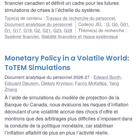
financier canadien et définit un cadre pour les futures
simulations de crises à l’échelle du système.
Type(s) de contenu
:
Travaux de recherche du personnel
,
Document analytique du personnel
Code(s) JEL
:
G
,
G0
,
G01
,
G1
,
G17
,
G18
,
G2
,
G21
,
G23
,
G28
Thème(s) de recherche
:
Système financier
,
Stabilité financière et risque systémique
Monetary Policy in a Volatile World:
ToTEM Simulations
Document analytique du personnel 2026-27
Edward Booth
,
Edouard Djeutem
,
Oleksiy Kryvtsov
,
Fanny McKellips
,
Yang
Zhang
À l’aide de simulations du modèle de projection de la
Banque du Canada, nous évaluons les risques d’inflation
découlant d’une volatilité accrue des chocs d’offre et
montrons que des arbitrages plus difficiles s’imposent dans
la conduite de la politique monétaire, car stabiliser
l’inflation affaiblit de plus en plus l’activité réelle.