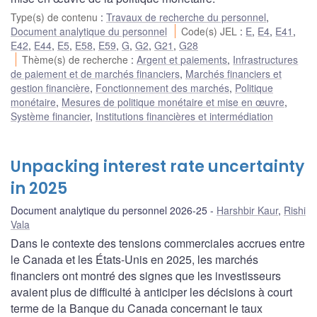
Type(s) de contenu
:
Travaux de recherche du personnel
,
Document analytique du personnel
Code(s) JEL
:
E
,
E4
,
E41
,
E42
,
E44
,
E5
,
E58
,
E59
,
G
,
G2
,
G21
,
G28
Thème(s) de recherche
:
Argent et paiements
,
Infrastructures
de paiement et de marchés financiers
,
Marchés financiers et
gestion financière
,
Fonctionnement des marchés
,
Politique
monétaire
,
Mesures de politique monétaire et mise en œuvre
,
Système financier
,
Institutions financières et intermédiation
Unpacking interest rate uncertainty
in 2025
Document analytique du personnel 2026-25
Harshbir Kaur
,
Rishi
Vala
Dans le contexte des tensions commerciales accrues entre
le Canada et les États-Unis en 2025, les marchés
financiers ont montré des signes que les investisseurs
avaient plus de difficulté à anticiper les décisions à court
terme de la Banque du Canada concernant le taux