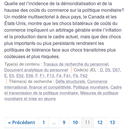
Quelle est l’incidence de la démondialisation et de la
hausse des coûts du commerce sur la politique monétaire?
Un modèle multisectoriel à deux pays, le Canada et les
États-Unis, montre que les chocs bilatéraux de coûts du
commerce impliquent un arbitrage gérable entre l’inflation
et la production dans le cadre actuel, mais que des chocs
plus importants ou plus persistants rendraient les
politiques de tolérance face aux chocs transitoires plus
coûteuses et plus risquées.
Type(s) de contenu
:
Travaux de recherche du personnel
,
Document analytique du personnel
Code(s) JEL
:
D
,
D5
,
D57
,
E
,
E5
,
E52
,
E58
,
F
,
F1
,
F13
,
F4
,
F41
,
F6
,
F62
Thème(s) de recherche
:
Défis structurels
,
Commerce
international, finance et compétitivité
,
Politique monétaire
,
Cadre
et transmission de la politique monétaire
,
Mesures de politique
monétaire et mise en œuvre
« Précédent
1
…
9
10
11
12
13