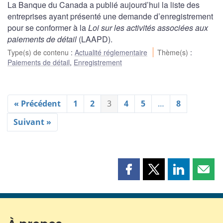
La Banque du Canada a publié aujourd’hui la liste des
entreprises ayant présenté une demande d’enregistrement
pour se conformer à la
Loi sur les activités associées aux
paiements de détail
(LAAPD).
Type(s) de contenu
:
Actualité réglementaire
Thème(s)
:
Paiements de détail
,
Enregistrement
« Précédent
1
2
3
4
5
…
8
Suivant »
Partager
Partager
Partager
Part
cette
cette
cette
cette
page
page
page
page
sur
sur
sur
par
Facebook
X
LinkedIn
courr