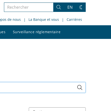
Rechercher
EN
Rechercher
Changez
dans
de
opos de nous
La Banque et vous
Carrières
le
thème
site
Rechercher
ques
Surveillance réglementaire
dans
le
site