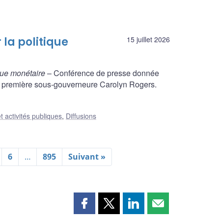
 la politique
15 juillet 2026
ique monétaire
– Conférence de presse donnée
la première sous-gouverneure Carolyn Rogers.
t activités publiques
,
Diffusions
6
…
895
Suivant »
Partager
Partager
Partager
Partager
cette
cette
cette
cette