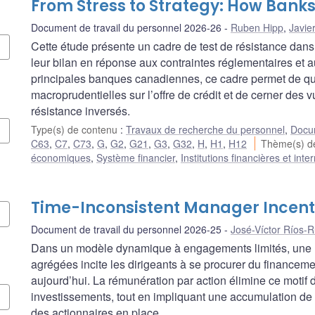
From Stress to Strategy: How Bank
Document de travail du personnel 2026-26
Ruben Hipp
,
Javie
Cette étude présente un cadre de test de résistance dans
leur bilan en réponse aux contraintes réglementaires et 
principales banques canadiennes, ce cadre permet de quan
macroprudentielles sur l’offre de crédit et de cerner des
résistance inversés.
Type(s) de contenu
:
Travaux de recherche du personnel
,
Docum
C63
,
C7
,
C73
,
G
,
G2
,
G21
,
G3
,
G32
,
H
,
H1
,
H12
Thème(s) d
économiques
,
Système financier
,
Institutions financières et int
Time-Inconsistent Manager Incent
Document de travail du personnel 2026-25
José-Víctor Ríos-R
Dans un modèle dynamique à engagements limités, une ré
agrégées incite les dirigeants à se procurer du financeme
aujourd’hui. La rémunération par action élimine ce motif de 
investissements, tout en impliquant une accumulation de 
des actionnaires en place.