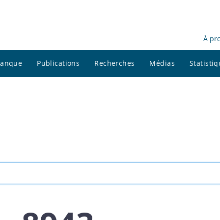
À pr
 banque
Publications
Recherches
Médias
Statisti