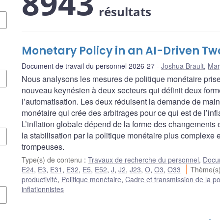
8943
résultats
Monetary Policy in an AI-Driven 
Document de travail du personnel 2026-27
Joshua Brault
,
Mar
Nous analysons les mesures de politique monétaire prise
nouveau keynésien à deux secteurs qui définit deux form
l’automatisation. Les deux réduisent la demande de main
monétaire qui crée des arbitrages pour ce qui est de l’inf
L’inflation globale dépend de la forme des changements et
la stabilisation par la politique monétaire plus complexe
trompeuses.
Type(s) de contenu
:
Travaux de recherche du personnel
,
Docum
E24
,
E3
,
E31
,
E32
,
E5
,
E52
,
J
,
J2
,
J23
,
O
,
O3
,
O33
Thème(s)
productivité
,
Politique monétaire
,
Cadre et transmission de la po
inflationnistes