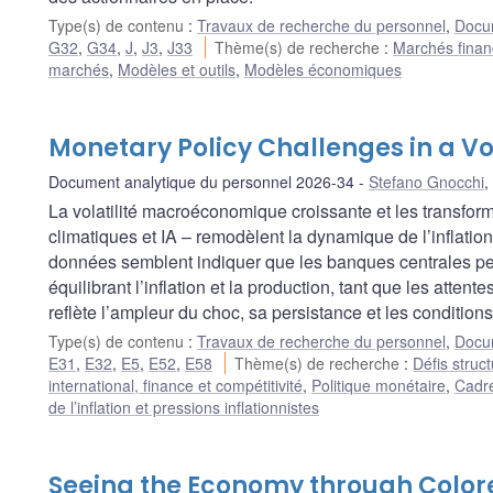
Type(s) de contenu
:
Travaux de recherche du personnel
,
Docum
G32
,
G34
,
J
,
J3
,
J33
Thème(s) de recherche
:
Marchés financ
marchés
,
Modèles et outils
,
Modèles économiques
Monetary Policy Challenges in a Vo
Document analytique du personnel 2026-34
Stefano Gnocchi
,
La volatilité macroéconomique croissante et les transform
climatiques et IA – remodèlent la dynamique de l’inflation
données semblent indiquer que les banques centrales peuve
équilibrant l’inflation et la production, tant que les atten
reflète l’ampleur du choc, sa persistance et les conditi
Type(s) de contenu
:
Travaux de recherche du personnel
,
Docum
E31
,
E32
,
E5
,
E52
,
E58
Thème(s) de recherche
:
Défis struct
international, finance et compétitivité
,
Politique monétaire
,
Cadre
de l’inflation et pressions inflationnistes
Seeing the Economy through Colore