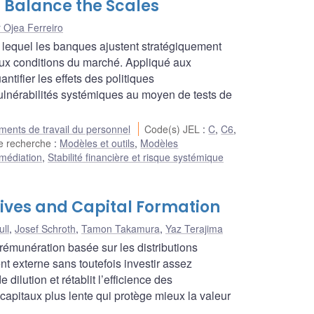
s Balance the Scales
r Ojea Ferreiro
 lequel les banques ajustent stratégiquement
aux conditions du marché. Appliqué aux
tifier les effets des politiques
 vulnérabilités systémiques au moyen de tests de
ents de travail du personnel
Code(s) JEL
:
C
,
C6
,
e recherche
:
Modèles et outils
,
Modèles
ermédiation
,
Stabilité financière et risque systémique
ives and Capital Formation
ull
,
Josef Schroth
,
Tamon Takamura
,
Yaz Terajima
munération basée sur les distributions
nt externe sans toutefois investir assez
dilution et rétablit l’efficience des
capitaux plus lente qui protège mieux la valeur