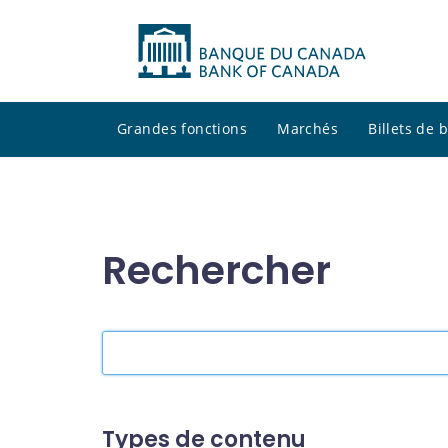
Grandes fonctions
Marchés
Billets de
Rechercher
Rechercher
dans
le
site
Types de contenu