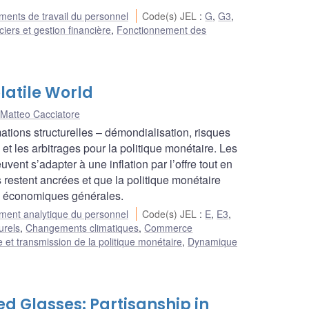
ents de travail du personnel
Code(s) JEL
:
G
,
G3
,
iers et gestion financière
,
Fonctionnement des
latile World
Matteo Cacciatore
ations structurelles – démondialisation, risques
 et les arbitrages pour la politique monétaire. Les
nt s’adapter à une inflation par l’offre tout en
tes restent ancrées et que la politique monétaire
ons économiques générales.
ent analytique du personnel
Code(s) JEL
:
E
,
E3
,
urels
,
Changements climatiques
,
Commerce
 et transmission de la politique monétaire
,
Dynamique
d Glasses: Partisanship in