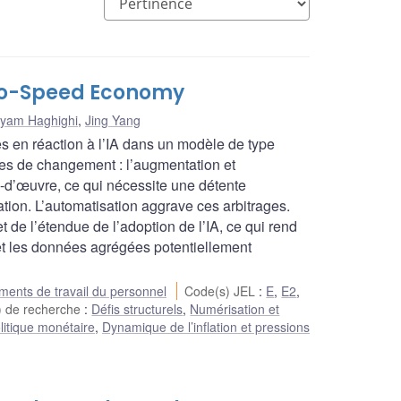
Two-Speed Economy
yam Haghighi
,
Jing Yang
s en réaction à l’IA dans un modèle de type
es de changement : l’augmentation et
-d’œuvre, ce qui nécessite une détente
lation. L’automatisation aggrave ces arbitrages.
 de l’étendue de l’adoption de l’IA, ce qui rend
 et les données agrégées potentiellement
ents de travail du personnel
Code(s) JEL
:
E
,
E2
,
 de recherche
:
Défis structurels
,
Numérisation et
litique monétaire
,
Dynamique de l’inflation et pressions