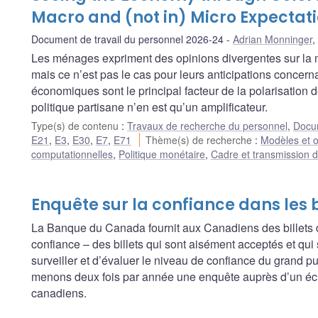
Macro and (not in) Micro Expectat
Document de travail du personnel 2026-24
Adrian Monninger
,
Les ménages expriment des opinions divergentes sur la 
mais ce n’est pas le cas pour leurs anticipations concern
économiques sont le principal facteur de la polarisation
politique partisane n’en est qu’un amplificateur.
Type(s) de contenu
:
Travaux de recherche du personnel
,
Docum
E21
,
E3
,
E30
,
E7
,
E71
Thème(s) de recherche
:
Modèles et o
computationnelles
,
Politique monétaire
,
Cadre et transmission d
Enquête sur la confiance dans les 
La Banque du Canada fournit aux Canadiens des billets d
confiance – des billets qui sont aisément acceptés et qui 
surveiller et d’évaluer le niveau de confiance du grand pub
menons deux fois par année une enquête auprès d’un écha
canadiens.