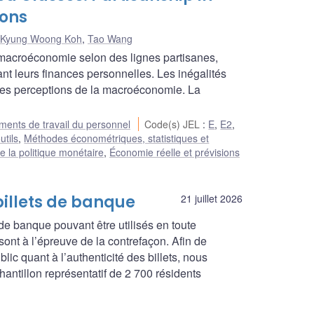
ions
Kyung Woong Koh
,
Tao Wang
macroéconomie selon des lignes partisanes,
ant leurs finances personnelles. Les inégalités
 des perceptions de la macroéconomie. La
ents de travail du personnel
Code(s) JEL
:
E
,
E2
,
utils
,
Méthodes économétriques, statistiques et
e la politique monétaire
,
Économie réelle et prévisions
billets de banque
21 juillet 2026
e banque pouvant être utilisés en toute
sont à l’épreuve de la contrefaçon. Afin de
lic quant à l’authenticité des billets, nous
ntillon représentatif de 2 700 résidents