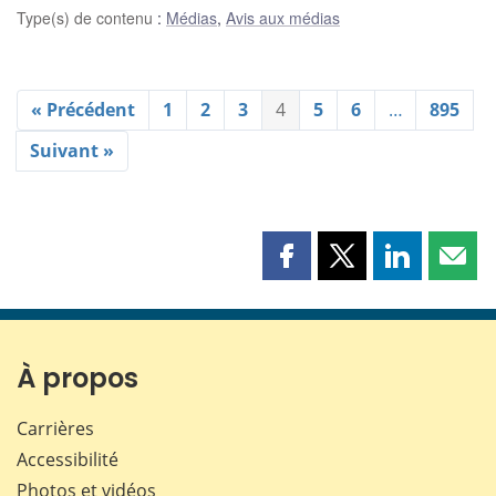
Type(s) de contenu
:
Médias
,
Avis aux médias
« Précédent
1
2
3
4
5
6
…
895
Suivant »
Partager
Partager
Partager
Part
cette
cette
cette
cette
page
page
page
page
sur
sur
sur
par
Facebook
X
LinkedIn
courr
À propos
Carrières
Accessibilité
Photos et vidéos