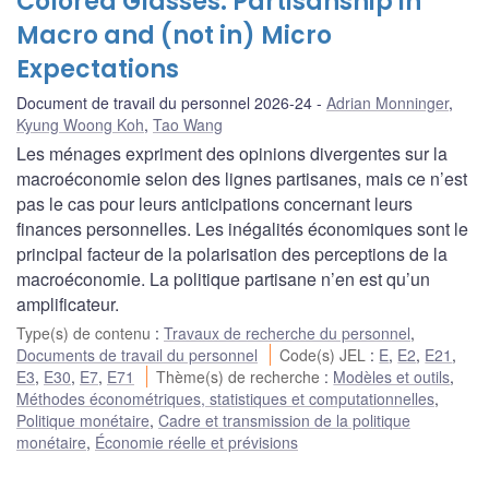
Colored Glasses: Partisanship in
Macro and (not in) Micro
Expectations
Document de travail du personnel 2026-24
Adrian Monninger
,
Kyung Woong Koh
,
Tao Wang
Les ménages expriment des opinions divergentes sur la
macroéconomie selon des lignes partisanes, mais ce n’est
pas le cas pour leurs anticipations concernant leurs
finances personnelles. Les inégalités économiques sont le
principal facteur de la polarisation des perceptions de la
macroéconomie. La politique partisane n’en est qu’un
amplificateur.
Type(s) de contenu
:
Travaux de recherche du personnel
,
Documents de travail du personnel
Code(s) JEL
:
E
,
E2
,
E21
,
E3
,
E30
,
E7
,
E71
Thème(s) de recherche
:
Modèles et outils
,
Méthodes économétriques, statistiques et computationnelles
,
Politique monétaire
,
Cadre et transmission de la politique
monétaire
,
Économie réelle et prévisions