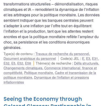
transformations structurelles – démondialisation, risques
climatiques et IA – remodèlent la dynamique de l’inflation
et les arbitrages pour la politique monétaire. Les données
semblent indiquer que les banques centrales peuvent
s’adapter à une inflation par l’offre tout en équilibrant
l’inflation et la production, tant que les attentes restent
ancrées et que la politique monétaire reflète l’ampleur du
choc, sa persistance et les conditions économiques
générales.
Type(s) de contenu
:
Travaux de recherche du personnel
,
Document analytique du personnel
Code(s) JEL
:
E
,
E3
,
E31
,
E32
,
E5
,
E52
,
E58
Thème(s) de recherche
:
Défis structurels
,
Changements climatiques
,
Commerce international, finance et
compétitivité
,
Politique monétaire
,
Cadre et transmission de la
politique monétaire
,
Dynamique de l’inflation et pressions
inflationnistes
Seeing the Economy through