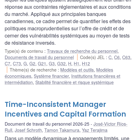
réponse aux contraintes réglementaires et aux conditions
du marché. Appliqué aux principales banques
canadiennes, ce cadre permet de quantifier les effets des
politiques macroprudentielles sur l’offre de crédit et de
cerner des vulnérabilités systémiques au moyen de tests
de résistance inversés.
Type(s) de contenu
:
Travaux de recherche du personnel
,
Documents de travail du personnel
Code(s) JEL
:
C
,
C6
,
C63
,
C7
,
C73
,
G
,
G2
,
G21
,
G3
,
G32
,
H
,
H1
,
H12
Thème(s) de recherche
:
Modèles et outils
,
Modèles
économiques
,
Système financier
,
Institutions financières et
intermédiation
,
Stabilité financière et risque systémique
Time-Inconsistent Manager
Incentives and Capital Formation
Document de travail du personnel 2026-25
José-Víctor Ríos-
Rull
,
Josef Schroth
,
Tamon Takamura
,
Yaz Terajima
Dans un modèle dynamique à engagements limités, une