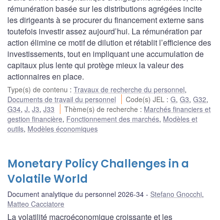
rémunération basée sur les distributions agrégées incite
les dirigeants à se procurer du financement externe sans
toutefois investir assez aujourd’hui. La rémunération par
action élimine ce motif de dilution et rétablit l’efficience des
investissements, tout en impliquant une accumulation de
capitaux plus lente qui protège mieux la valeur des
actionnaires en place.
Type(s) de contenu
:
Travaux de recherche du personnel
,
Documents de travail du personnel
Code(s) JEL
:
G
,
G3
,
G32
,
G34
,
J
,
J3
,
J33
Thème(s) de recherche
:
Marchés financiers et
gestion financière
,
Fonctionnement des marchés
,
Modèles et
outils
,
Modèles économiques
Monetary Policy Challenges in a
Volatile World
Document analytique du personnel 2026-34
Stefano Gnocchi
,
Matteo Cacciatore
La volatilité macroéconomique croissante et les