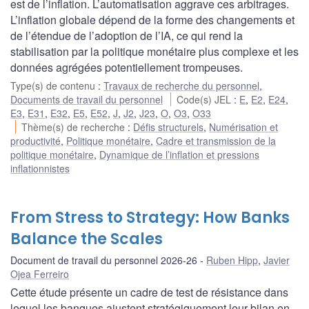
est de l’inflation. L’automatisation aggrave ces arbitrages.
L’inflation globale dépend de la forme des changements et
de l’étendue de l’adoption de l’IA, ce qui rend la
stabilisation par la politique monétaire plus complexe et les
données agrégées potentiellement trompeuses.
Type(s) de contenu
:
Travaux de recherche du personnel
,
Documents de travail du personnel
Code(s) JEL
:
E
,
E2
,
E24
,
E3
,
E31
,
E32
,
E5
,
E52
,
J
,
J2
,
J23
,
O
,
O3
,
O33
Thème(s) de recherche
:
Défis structurels
,
Numérisation et
productivité
,
Politique monétaire
,
Cadre et transmission de la
politique monétaire
,
Dynamique de l’inflation et pressions
inflationnistes
From Stress to Strategy: How Banks
Balance the Scales
Document de travail du personnel 2026-26
Ruben Hipp
,
Javier
Ojea Ferreiro
Cette étude présente un cadre de test de résistance dans
lequel les banques ajustent stratégiquement leur bilan en