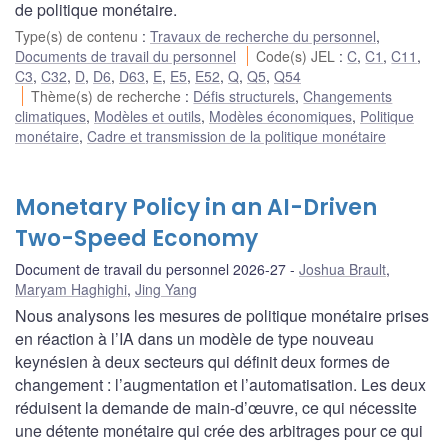
de politique monétaire.
Type(s) de contenu
:
Travaux de recherche du personnel
,
Documents de travail du personnel
Code(s) JEL
:
C
,
C1
,
C11
,
C3
,
C32
,
D
,
D6
,
D63
,
E
,
E5
,
E52
,
Q
,
Q5
,
Q54
Thème(s) de recherche
:
Défis structurels
,
Changements
climatiques
,
Modèles et outils
,
Modèles économiques
,
Politique
monétaire
,
Cadre et transmission de la politique monétaire
Monetary Policy in an AI-Driven
Two-Speed Economy
Document de travail du personnel 2026-27
Joshua Brault
,
Maryam Haghighi
,
Jing Yang
Nous analysons les mesures de politique monétaire prises
en réaction à l’IA dans un modèle de type nouveau
keynésien à deux secteurs qui définit deux formes de
changement : l’augmentation et l’automatisation. Les deux
réduisent la demande de main-d’œuvre, ce qui nécessite
une détente monétaire qui crée des arbitrages pour ce qui