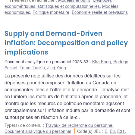
Thème(s) de recherche
:
Modèles et outils
,
Méthodes
économétriques, statistiques et computationnelles
,
Modèles
économiques
,
Politique monétaire
,
Économie réelle et prévisions
Supply and Demand-Driven
inflation: Decomposition and policy
implications
Document analytique du personnel 2026-33
Kira Kang
,
Rodrigo
Sekkel
,
Temel Taskin
,
Jing Yang
La présente note utilise des données détaillées sur les
dépenses pour décomposer l’inflation au Canada en
composantes liées à l’offre et à la demande. L’analyse met
en lumière les moteurs de l’inflation après la pandémie, et
montre que les mesures de politique monétaire agissent
principalement sur l’inflation induite par la demande et sont
surtout prises en réaction à celle-ci.
Type(s) de contenu
:
Travaux de recherche du personnel
,
Document analytique du personnel
Code(s) JEL
:
E
,
E3
,
E31
,