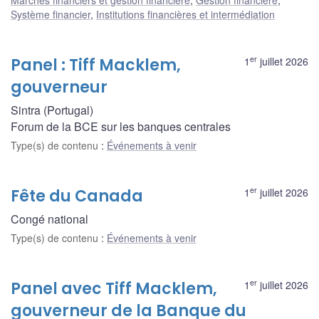
Marchés financiers et gestion financière
,
Gestion financière
,
Système financier
,
Institutions financières et intermédiation
er
Panel : Tiff Macklem,
1
juillet 2026
gouverneur
Sintra (Portugal)
Forum de la BCE sur les banques centrales
Type(s) de contenu
:
Événements à venir
er
Fête du Canada
1
juillet 2026
Congé national
Type(s) de contenu
:
Événements à venir
er
Panel avec Tiff Macklem,
1
juillet 2026
gouverneur de la Banque du