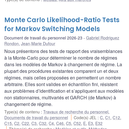
Monte Carlo Likelihood-Ratio Tests
for Markov Switching Models
Document de travail du personnel 2026-23
Gabriel Rodriguez
Rondon
,
Jean-Marie Dufour
Nous présentons des tests de rapport des vraisemblances
à la Monte-Carlo pour déterminer le nombre de régimes
dans les modèles de Markov à changement de régime. La
plupart des procédures existantes comparent un et deux
régimes, mais celles proposées en permettent un nombre
arbitraire. Elles sont valides en échantillon fini, résistent
aux problèmes d’identification et s’appliquent aux modèles
non stationnaires, multivariés et GARCH (de Markov) à
changement de régime.
Type(s) de contenu
:
Travaux de recherche du personnel
,
Documents de travail du personnel
Code(s) JEL
:
C
,
C1
,
C12
,
C15
,
C2
,
C22
,
C3
,
C32
,
C4
,
C46
,
C5
,
C52
,
E
,
E3
,
E32