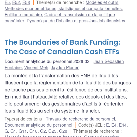
E5
,
E52
,
E58
Thème(s) de recherche
:
Modèles et outils
,
Méthodes économétriques, statistiques et computationnelles
,
Politique monétaire
,
Cadre et transmission de la politique
monétaire
,
Dynamique de l’inflation et pressions inflationnistes
The Boundaries of Bank Funding:
The Case of Canadian Cash ETFs
Document analytique du personnel 2026-32
Jean-Sébastien
Fontaine
,
Vincent Meh
,
Jayden Plener
La montée et la transformation des FNB de liquidités
illustrent que la réglementation de la liquidité des banques
ne touche pas seulement la résilience de ces institutions.
En modifiant l’attractivité relative des dépôts et des titres,
elle peut amener des gestionnaires d’actifs à réorienter
leurs liquidités au sein du système financier.
Type(s) de contenu
:
Travaux de recherche du personnel
,
Document analytique du personnel
Code(s) JEL
:
E
,
E4
,
E44
,
G
,
G1
,
G11
,
G18
,
G2
,
G23
,
G28
Thème(s) de recherche
: