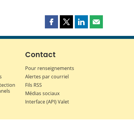
Partager
Partager
Partager
Partager
cette
cette
cette
cette
page
page
page
page
sur
sur
sur
par
Facebook
X
LinkedIn
courriel
Contact
Pour renseignements
s
Alertes par courriel
tection
Fils RSS
nnels
Médias sociaux
Interface (API) Valet