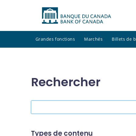
Grandes fonctions
Marchés
Billets de
Rechercher
Rechercher
dans
le
site
Types de contenu