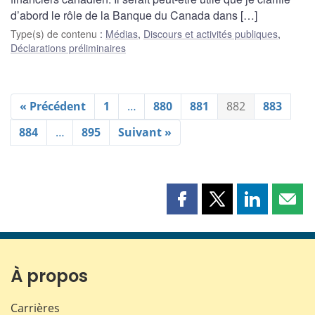
d’abord le rôle de la Banque du Canada dans […]
Type(s) de contenu
:
Médias
,
Discours et activités publiques
,
Déclarations préliminaires
« Précédent
1
…
880
881
882
883
884
…
895
Suivant »
Partager
Partager
Partager
Part
cette
cette
cette
cette
page
page
page
page
sur
sur
sur
par
Facebook
X
LinkedIn
courr
À propos
Carrières