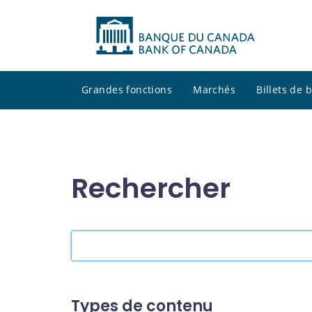
Grandes fonctions
Marchés
Billets de
Rechercher
Rechercher
dans
le
site
Types de contenu