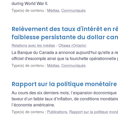
during World War II.
Type(s) de contenu
:
Médias
,
Communiqués
Relèvement des taux d'intérêt en r
faiblesse persistante du dollar ca
Relations avec les médias
Ottawa (Ontario)
La Banque du Canada a annoncé aujourd'hui qu'elle a rel
officiel d'escompte ainsi que la fourchette opérationnelle
Type(s) de contenu
:
Médias
,
Communiqués
Rapport sur la politique monétair
Au cours des six derniers mois, l’expansion économique 
faveur d’un faible taux d’inflation, de conditions monétai
l’économie américaine.
Type(s) de contenu
:
Publications
,
Rapport sur la politique moné