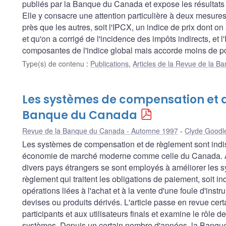
publiés par la Banque du Canada et expose les résultats d
Elle y consacre une attention particulière à deux mesures
près que les autres, soit l'IPCX, un indice de prix dont o
et qu'on a corrigé de l'incidence des impôts indirects, et
composantes de l'indice global mais accorde moins de poi
Type(s) de contenu
:
Publications
,
Articles de la Revue de la 
Les systèmes de compensation et d
Banque du Canada
Revue de la Banque du Canada - Automne 1997
Clyde Goodl
Les systèmes de compensation et de règlement sont ind
économie de marché moderne comme celle du Canada. Au
divers pays étrangers se sont employés à améliorer les 
règlement qui traitent les obligations de paiement, soit i
opérations liées à l'achat et à la vente d'une foule d'instru
devises ou produits dérivés. L'article passe en revue ce
participants et aux utilisateurs finals et examine le rôle
systèmes. Depuis un certain nombre d'années, la Banque p