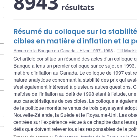
8943
résultats
Résumé du colloque sur la stabilité 
cibles en matière d'inflation et la 
Revue de la Banque du Canada - Hiver 1997–1998
Tiff Mack
Cet article constitue un résumé des actes d'un colloque
Banque a tenu un premier colloque sur ce sujet en 1993, 
matière d'inflation au Canada. Le colloque de 1997 est 
nature analytique concernant la stabilité des prix qui ava
s'est également intéressé à plusieurs autres questions. Ce
maîtrise de l'inflation au delà de 1998 étant à l'étude, un
aux caractéristiques de ces cibles. Le colloque a égalem
de la politique monétaire venus de trois pays ayant adopté 
Nouvelle-Zélande, la Suède et le Royaume-Uni. Les obser
centrées sur l'expérience vécue à ce chapitre dans leurs pa
défis que doivent relever tous les responsables de la po
Type(s) de contenu
:
Publications
,
Articles de la Revue de la 