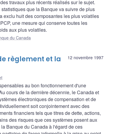
es travaux plus récents réalisés sur le sujet.
 statistiques que la Banque va suivre de plus
n a exclu huit des composantes les plus volatiles
 l'IPCP, une mesure qui conserve toutes les
ds aux plus volatiles.
Banque du Canada
e règlement et la
12 novembre 1997
et
ispensables au bon fonctionnement d'une
 cours de la dernière décennie, le Canada et
systèmes électroniques de compensation et de
ndividuellement soit conjointement avec des
ments financiers tels que titres de dette, actions,
rtains des risques que ces systèmes posent aux
 de la Banque du Canada à l'égard de ces
articipe de façon informelle à la mise au point