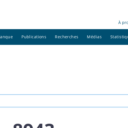
À pr
 banque
Publications
Recherches
Médias
Statisti