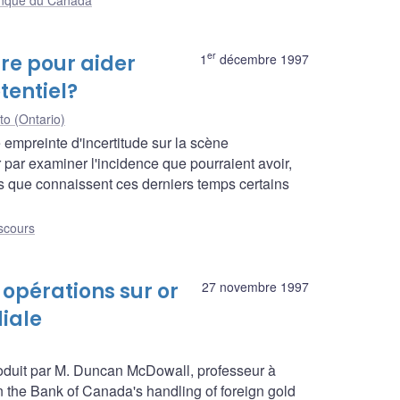
er
ire pour aider
1
décembre 1997
tentiel?
to (Ontario)
empreinte d'incertitude sur la scène
ar examiner l'incidence que pourraient avoir,
es que connaissent ces derniers temps certains
scours
 opérations sur or
27 novembre 1997
iale
oduit par M. Duncan McDowall, professeur à
 on the Bank of Canada's handling of foreign gold