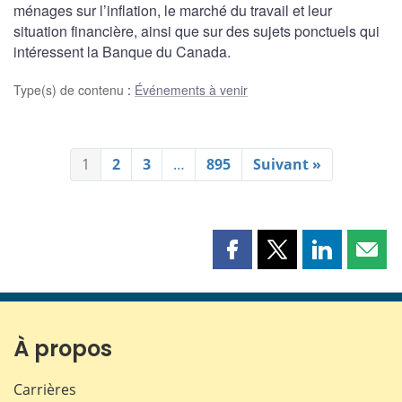
ménages sur l’inflation, le marché du travail et leur
situation financière, ainsi que sur des sujets ponctuels qui
intéressent la Banque du Canada.
Type(s) de contenu
:
Événements à venir
1
2
3
…
895
Suivant »
Partager
Partager
Partager
Part
cette
cette
cette
cette
page
page
page
page
sur
sur
sur
par
Facebook
X
LinkedIn
courr
À propos
Carrières