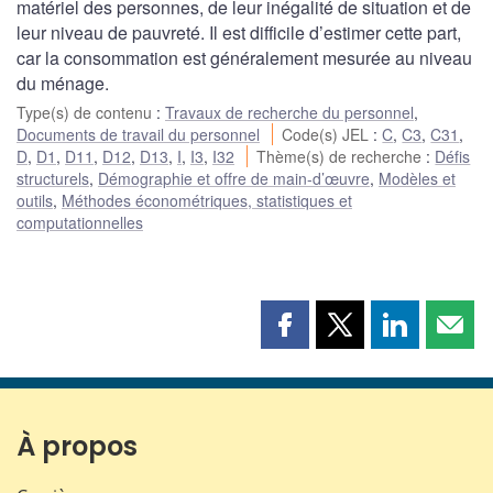
matériel des personnes, de leur inégalité de situation et de
leur niveau de pauvreté. Il est difficile d’estimer cette part,
car la consommation est généralement mesurée au niveau
du ménage.
Type(s) de contenu
:
Travaux de recherche du personnel
,
Documents de travail du personnel
Code(s) JEL
:
C
,
C3
,
C31
,
D
,
D1
,
D11
,
D12
,
D13
,
I
,
I3
,
I32
Thème(s) de recherche
:
Défis
structurels
,
Démographie et offre de main-d’œuvre
,
Modèles et
outils
,
Méthodes économétriques, statistiques et
computationnelles
Partager
Partager
Partager
Part
cette
cette
cette
cette
page
page
page
page
sur
sur
sur
par
Facebook
X
LinkedIn
courr
À propos