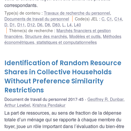
correspondants.
Type(s) de contenu
:
Travaux de recherche du personnel
,
Documents de travail du personnel
Code(s) JEL
:
C
,
C1
,
C14
,
D
,
D1
,
D11
,
D12
,
D6
,
D8
,
D83
,
L
,
L4
,
L40
Thème(s) de recherche
:
Marchés financiers et gestion
financière
,
Structure des marchés
,
Modèles et outils
,
Méthodes
économétriques, statistiques et computationnelles
Identification of Random Resource
Shares in Collective Households
Without Preference Similarity
Restrictions
Document de travail du personnel 2017-45
Geoffrey R. Dunbar
,
Arthur Lewbel
,
Krishna Pendakur
La part de ressources, au sens de fraction de la dépense
totale d’un ménage qui se rapporte à chaque membre du
foyer, joue un rôle important dans l’évaluation du bien-être