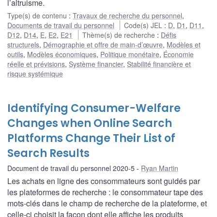
l’altruisme.
Type(s) de contenu
:
Travaux de recherche du personnel
,
Documents de travail du personnel
Code(s) JEL
:
D
,
D1
,
D11
,
D12
,
D14
,
E
,
E2
,
E21
Thème(s) de recherche
:
Défis
structurels
,
Démographie et offre de main-d’œuvre
,
Modèles et
outils
,
Modèles économiques
,
Politique monétaire
,
Économie
réelle et prévisions
,
Système financier
,
Stabilité financière et
risque systémique
Identifying Consumer-Welfare
Changes when Online Search
Platforms Change Their List of
Search Results
Document de travail du personnel 2020-5
Ryan Martin
Les achats en ligne des consommateurs sont guidés par
les plateformes de recherche : le consommateur tape des
mots-clés dans le champ de recherche de la plateforme, et
celle-ci choisit la façon dont elle affiche les produits