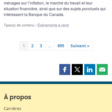
ménages sur l’inflation, le marché du travail et leur
situation financière, ainsi que sur des sujets ponctuels qui
intéressent la Banque du Canada.
Type(s) de contenu
:
Événements à venir
1
2
3
…
895
Suivant »
Partager
Partager
Partager
Part
cette
cette
cette
cette
page
page
page
page
sur
sur
sur
par
Facebook
X
LinkedIn
courr
À propos
Carrières