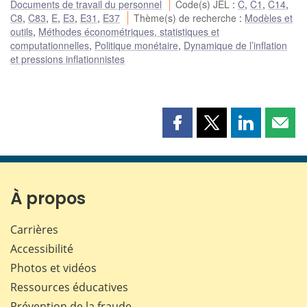
Documents de travail du personnel
Code(s) JEL
:
C
,
C1
,
C14
,
C8
,
C83
,
E
,
E3
,
E31
,
E37
Thème(s) de recherche
:
Modèles et
outils
,
Méthodes économétriques, statistiques et
computationnelles
,
Politique monétaire
,
Dynamique de l’inflation
et pressions inflationnistes
Partager
Partager
Partager
Part
cette
cette
cette
cette
page
page
page
page
sur
sur
sur
par
Facebook
X
LinkedIn
courr
À propos
Carrières
Accessibilité
Photos et vidéos
Ressources éducatives
Prévention de la fraude