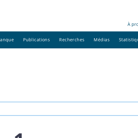
À pr
 banque
Publications
Recherches
Médias
Statisti