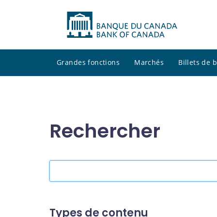
Grandes fonctions
Marchés
Billets de
Rechercher
Rechercher
dans
le
site
Types de contenu