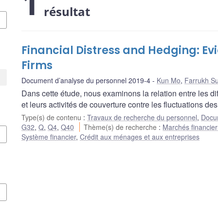
1
résultat
Financial Distress and Hedging: E
Firms
Document d’analyse du personnel 2019-4
Kun Mo
,
Farrukh S
Dans cette étude, nous examinons la relation entre les di
et leurs activités de couverture contre les fluctuations de
Type(s) de contenu
:
Travaux de recherche du personnel
,
Docum
G32
,
Q
,
Q4
,
Q40
Thème(s) de recherche
:
Marchés financiers
Système financier
,
Crédit aux ménages et aux entreprises