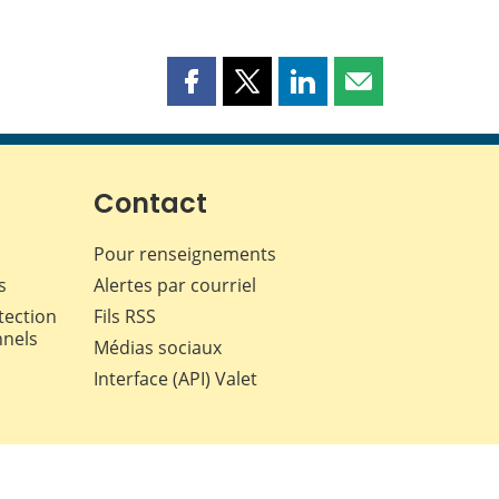
Partager
Partager
Partager
Partager
cette
cette
cette
cette
page
page
page
page
sur
sur
sur
par
Facebook
X
LinkedIn
courriel
Contact
Pour renseignements
s
Alertes par courriel
tection
Fils RSS
nnels
Médias sociaux
Interface (API) Valet