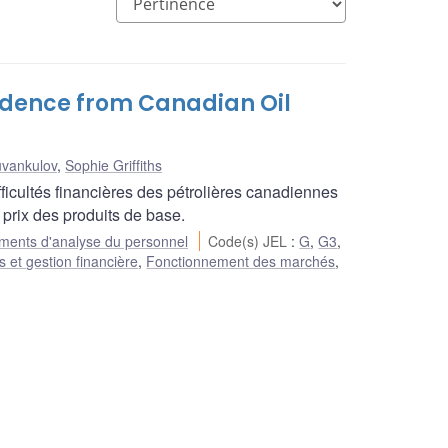
vidence from Canadian Oil
uvankulov
,
Sophie Griffiths
fficultés financières des pétrolières canadiennes
s prix des produits de base.
ents d'analyse du personnel
Code(s) JEL
:
G
,
G3
,
 et gestion financière
,
Fonctionnement des marchés
,