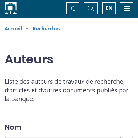
Accueil
Basculer
Togg
EN
Changez
la
navi
recherche
de
thème
Accueil
Recherches
Auteurs
Liste des auteurs de travaux de recherche,
d’articles et d’autres documents publiés par
la Banque.
Nom