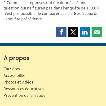
* Comme ces réponses ont été données à une
question qui ne figurait pas dans l'enquête de 1999, il
n'est pas possible de comparer ces chiffres à ceux de
l'enquête précédente.
Partager
Partager
Partager
Part
cette
cette
cette
cette
page
page
page
page
sur
sur
sur
par
Facebook
X
LinkedIn
courr
À propos
Carrières
Accessibilité
Photos et vidéos
Ressources éducatives
Prévention de la fraude