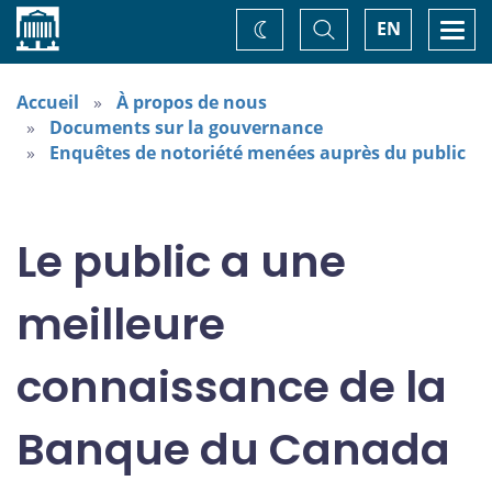
Accueil
Basculer
Togg
EN
Changez
la
navi
recherche
de
thème
Accueil
À propos de nous
Documents sur la gouvernance
Enquêtes de notoriété menées auprès du public
Le public a une
meilleure
connaissance de la
Banque du Canada