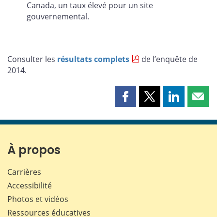
Canada, un taux élevé pour un site
gouvernemental.
Consulter les
résultats complets
de l’enquête de
2014.
Partager
Partager
Partager
Part
cette
cette
cette
cette
page
page
page
page
sur
sur
sur
par
Facebook
X
LinkedIn
courr
À propos
Carrières
Accessibilité
Photos et vidéos
Ressources éducatives