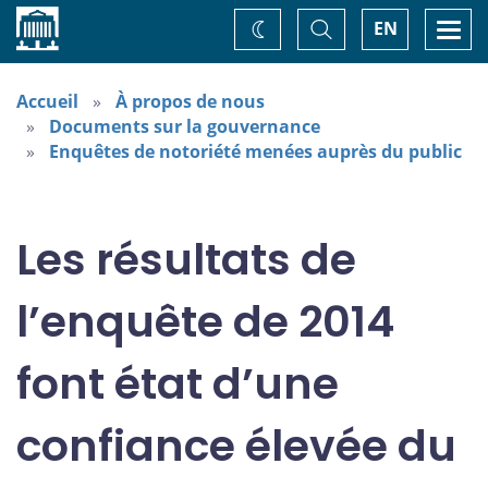
Accueil
Basculer
Togg
EN
Changez
la
navi
recherche
de
thème
Accueil
À propos de nous
Documents sur la gouvernance
Enquêtes de notoriété menées auprès du public
Les résultats de
l’enquête de 2014
font état d’une
confiance élevée du