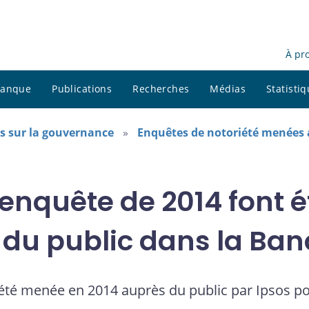
À pr
 banque
Publications
Recherches
Médias
Statisti
 sur la gouvernance
Enquêtes de notoriété menées 
l’enquête de 2014 font 
 du public dans la B
iété menée en 2014 auprès du public par Ipsos p