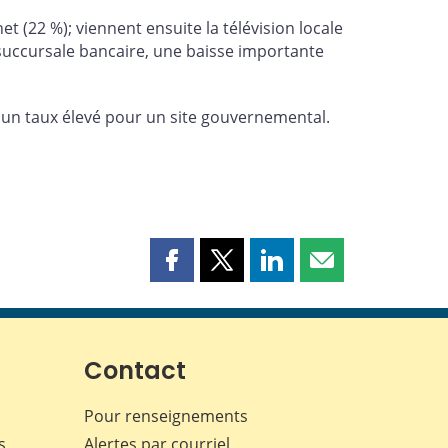
 (22 %); viennent ensuite la télévision locale
 succursale bancaire, une baisse importante
, un taux élevé pour un site gouvernemental.
Partager
Partager
Partager
Partager
cette
cette
cette
cette
page
page
page
page
sur
sur
sur
par
Facebook
X
LinkedIn
courriel
Contact
Pour renseignements
s
Alertes par courriel