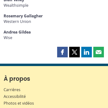
Wealthsimple
Rosemary Gallagher
Western Union
Andrea Gildea
Wise
Partager
Partager
Partager
Part
cette
cette
cette
cette
page
page
page
page
sur
sur
sur
par
Facebook
X
LinkedIn
courr
À propos
Carrières
Accessibilité
Photos et vidéos