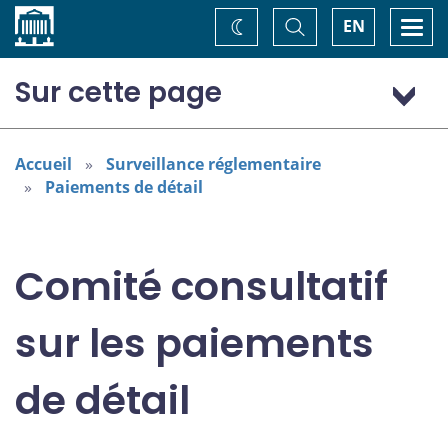
Accueil
Basculer
Togg
EN
Changez
la
navi
recherche
de
thème
Sur cette page
Mandat
Réunions et documents de discussion
Accueil
Surveillance réglementaire
Paiements de détail
Consultation
Membres
Comité consultatif
sur les paiements
de détail