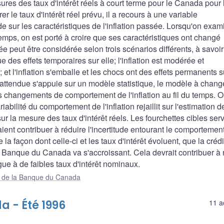
sures des taux d'intérêt réels à court terme pour le Canada pour 
 le taux d'intérêt réel prévu, il a recours à une variable
de sur les caractéristiques de l'inflation passée. Lorsqu'on exam
emps, on est porté à croire que ses caractéristiques ont changé
e peut être considérée selon trois scénarios différents, à savoi
ue des effets temporaires sur elle; l'inflation est modérée et
et l'inflation s'emballe et les chocs ont des effets permanents 
on attendue s'appuie sur un modèle statistique, le modèle à chan
 changements de comportement de l'inflation au fil du temps. O
abilité du comportement de l'inflation rejaillit sur l'estimation d
sur la mesure des taux d'intérêt réels. Les fourchettes cibles ser
aient contribuer à réduire l'incertitude entourant le comportemen
 la façon dont celle-ci et les taux d'intérêt évoluent, que la crédi
 la Banque du Canada va s'accroissant. Cela devrait contribuer à 
ongue à de faibles taux d'intérêt nominaux.
ue de la Banque du Canada
 - Été 1996
11 a