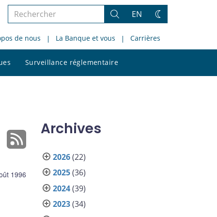
Rechercher
EN
Rechercher
Changez
dans
de
opos de nous
La Banque et vous
Carrières
le
thème
site
Rechercher
ques
Surveillance réglementaire
dans
le
site
Archives
2026
(22)
2025
(36)
oût 1996
2024
(39)
2023
(34)