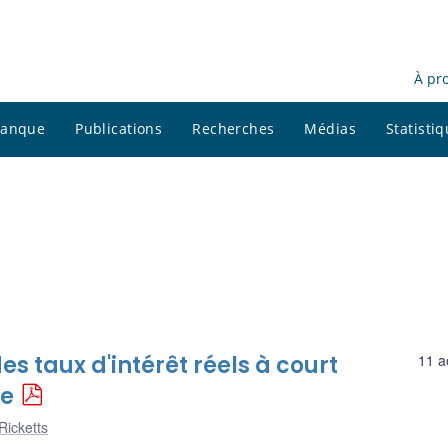
À pr
 banque
Publications
Recherches
Médias
Statisti
es taux d'intérêt réels à court
11 a
ue
Ricketts