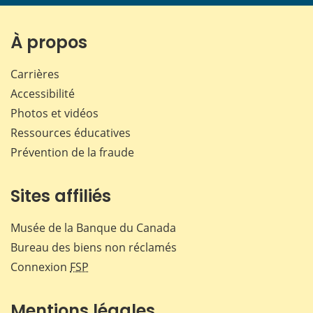
page
page
page
page
sur
sur
sur
par
Facebook
X
LinkedIn
courr
À propos
Carrières
Accessibilité
Photos et vidéos
Ressources éducatives
Prévention de la fraude
Sites affiliés
Musée de la Banque du Canada
Bureau des biens non réclamés
Connexion
FSP
Mentions légales