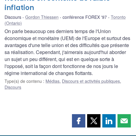
inflation
Discours
Gordon Thiessen
conférence FOREX '97
Toronto
(Ontario)
On parle beaucoup ces derniers temps de l'Union
économique et monétaire (UEM) de l'Europe et surtout des
avantages d'une telle union et des difficultés que présente
sa réalisation. Cependant, j'aimerais aujourd'hui aborder
un sujet un peu différent, qui est en quelque sorte à
l'opposé, soit la façon dont fonctionne de nos jours le
régime international de changes flottants.
Type(s) de contenu
:
Médias
,
Discours et activités publiques
,
Discours
Partager
Partager
Partager
Part
cette
cette
cette
cette