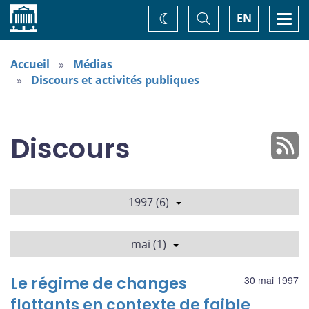
Accueil
Basculer
Togg
EN
Changez
la
navi
recherche
de
thème
Accueil
Médias
Discours et activités publiques
Discours
1997 (6)
mai (1)
Le régime de changes
30 mai 1997
flottants en contexte de faible