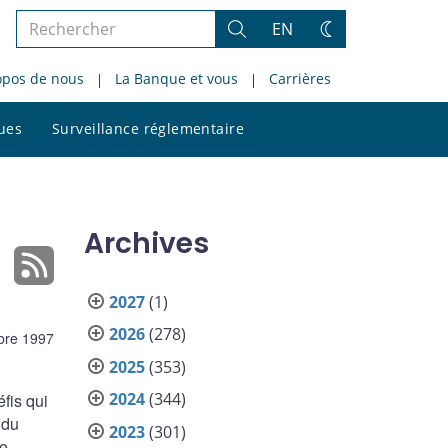
Rechercher
EN
Rechercher
Changez
dans
de
opos de nous
La Banque et vous
Carrières
le
thème
site
Rechercher
ques
Surveillance réglementaire
dans
le
site
Archives
2027
(1)
2026
(278)
bre 1997
2025
(353)
2024
(344)
fis qui
 du
2023
(301)
ne