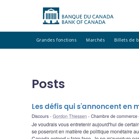
Grandes fonctions
Marchés
Billets de
Posts
Les défis qui s'annoncent en 
Discours
Gordon Thiessen
Chambre de commerce 
Je voudrais vous entretenir aujourd'hui de certa
se poseront en matière de politique monétaire au
Canada entend y faire face. Je ne m'aventure pas e