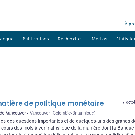
À pr
 banque
Publications
Recherches
Médias
Statisti
matière de politique monétaire
7 octo
de Vancouver
Vancouver (Colombie-Britannique)
ines des questions importantes et de quelques-uns des grands dé
 cours des mois à venir ainsi que de la manière dont la Banque
n terrain étranger, les défis étant le lot presque quotidien d'u