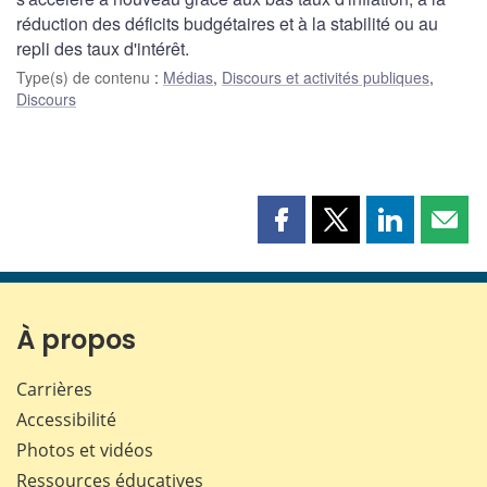
réduction des déficits budgétaires et à la stabilité ou au
repli des taux d'intérêt.
Type(s) de contenu
:
Médias
,
Discours et activités publiques
,
Discours
Partager
Partager
Partager
Part
cette
cette
cette
cette
page
page
page
page
sur
sur
sur
par
Facebook
X
LinkedIn
courr
À propos
Carrières
Accessibilité
Photos et vidéos
Ressources éducatives