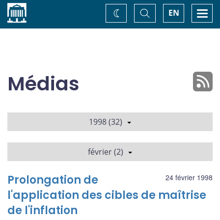
Accueil
Basculer
Togg
EN
Changez
la
navi
recherche
de
thème
Médias
1998 (32)
février (2)
Prolongation de
24 février 1998
l'application des cibles de maîtrise
de l'inflation