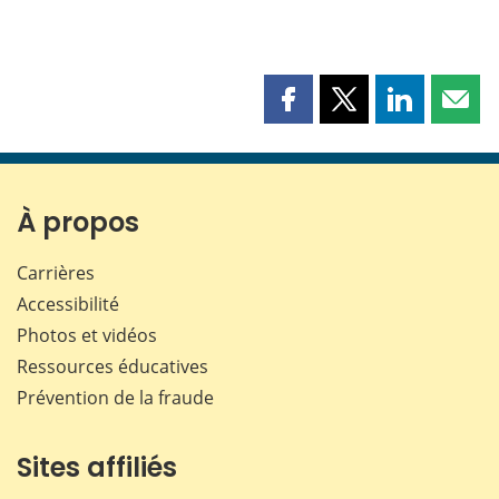
Partager
Partager
Partager
Part
cette
cette
cette
cette
page
page
page
page
sur
sur
sur
par
Facebook
X
LinkedIn
courr
À propos
Carrières
Accessibilité
Photos et vidéos
Ressources éducatives
Prévention de la fraude
Sites affiliés