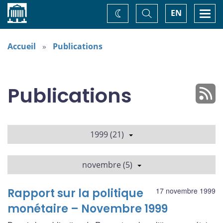
Accueil
Basculer
Togg
EN
Changez
la
navi
recherche
de
thème
Accueil
Publications
Publications
1999 (21)
novembre (5)
Rapport sur la politique
17 novembre 1999
monétaire – Novembre 1999