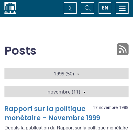
Accueil
Basculer
Togg
EN
Changez
la
navi
recherche
de
thème
Posts
1999 (50)
novembre (11)
Rapport sur la politique
17 novembre 1999
monétaire – Novembre 1999
Depuis la publication du Rapport sur la politique monétaire