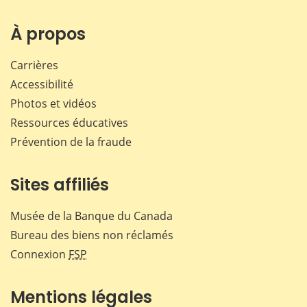
sur
sur
sur
par
Facebook
X
LinkedIn
courr
À propos
Carrières
Accessibilité
Photos et vidéos
Ressources éducatives
Prévention de la fraude
Sites affiliés
Musée de la Banque du Canada
Bureau des biens non réclamés
Connexion
FSP
Mentions légales