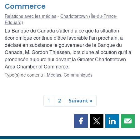
Commerce
Relations avec les médias
Charlottetown (Île-du-Prince-
Édouard)
La Banque du Canada s'attend à ce que la situation
économique continue d'être favorable l'an prochain, a
déclaré en substance le gouverneur de la Banque du
Canada, M. Gordon Thiessen, lors d'une allocution qu'il a
prononcée aujourd'hui devant la Greater Charlottetown
Area Chamber of Commerce.
Type(s) de contenu
:
Médias
,
Communiqués
1
2
Suivant »
Partager
Partager
Partager
Part
cette
cette
cette
cette
page
page
page
page